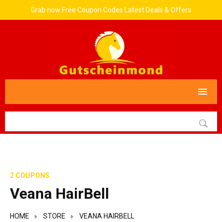
Grab now Free Coupon Codes Latest Deals & Offers
2 COUPONS
Veana HairBell
HOME
STORE
VEANA HAIRBELL