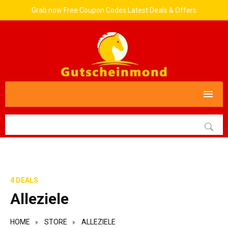
Grab now Free Coupon Codes Latest Deals & Offers
4 DEALS
Alleziele
HOME
STORE
ALLEZIELE