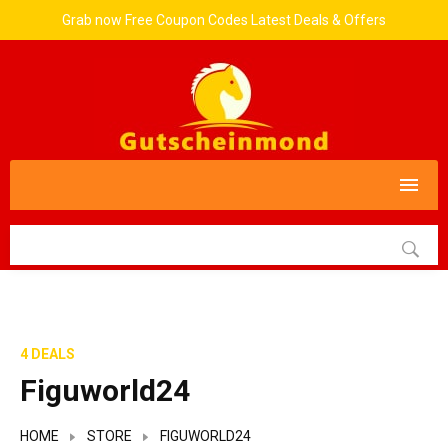
Grab now Free Coupon Codes Latest Deals & Offers
4 DEALS
Figuworld24
HOME
STORE
FIGUWORLD24