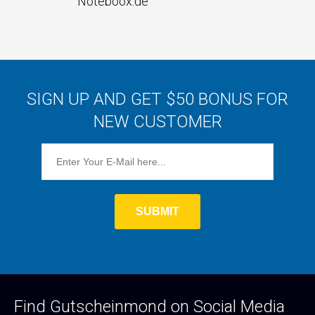
Noteboox.de
SIGN UP AND GET $50 BONUS FOR
NEW CUSTOMER
Find Gutscheinmond on Social Media