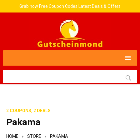
Grab now Free Coupon Codes Latest Deals & Offers
2 COUPONS, 2 DEALS
Pakama
HOME
STORE
PAKAMA