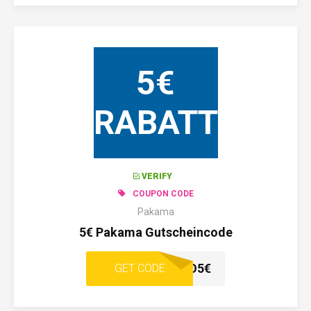
5€
RABATT
VERIFY
COUPON CODE
Pakama
5€ Pakama Gutscheincode
VATAGO5€
GET CODE