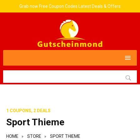
Grab now Free Coupon Codes Latest Deals & Offers
1 COUPONS, 2 DEALS
Sport Thieme
HOME
STORE
SPORT THIEME