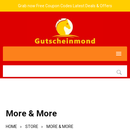
Grab now Free Coupon Codes Latest Deals & Offers
More & More
HOME
STORE
MORE & MORE