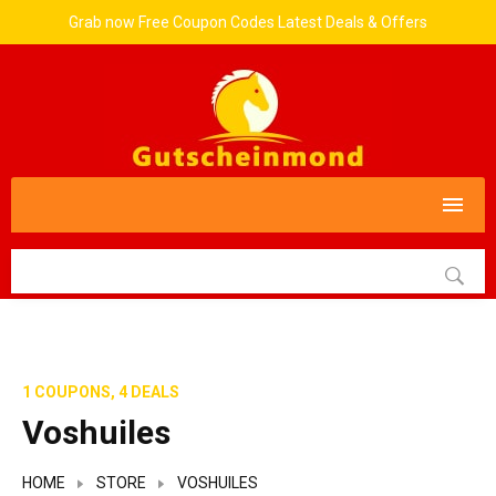
Grab now Free Coupon Codes Latest Deals & Offers
1 COUPONS, 4 DEALS
Voshuiles
HOME
STORE
VOSHUILES