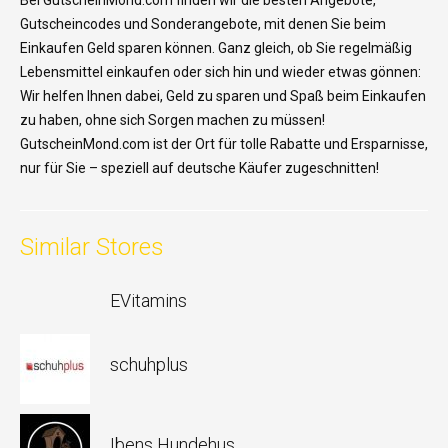
Bei GutscheinMond.com
finden
wir
die
besten
Angebote
,
Gutscheincodes
und
Sonderangebote
,
mit
denen
Sie
beim
Einkaufen
Geld
sparen
können
. Ganz
gleich
,
ob
Sie
regelmäßig
Lebensmittel
einkaufen
oder
sich
hin
und
wieder
etwas
gönnen
:
Wir
helfen
Ihnen
dabei
, Geld
zu
sparen
und
Spaß
beim
Einkaufen
zu
haben
,
ohne
sich
Sorgen
machen
zu
müssen
!
GutscheinMond.com
ist
der Ort für
tolle
Rabatte
und
Ersparnisse
,
nur
für Sie –
speziell
auf deutsche
Käufer
zugeschnitten
!
Similar Stores
EVitamins
schuhplus
Ibens Hundehus