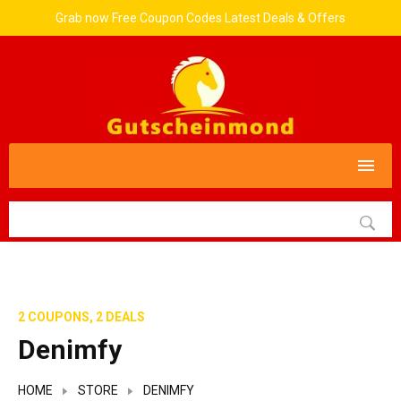
Grab now Free Coupon Codes Latest Deals & Offers
2 COUPONS, 2 DEALS
Denimfy
HOME
STORE
DENIMFY