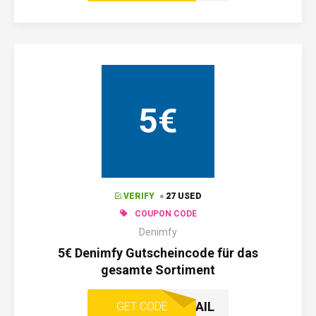
5€
VERIFY
27 USED
COUPON CODE
Denimfy
5€ Denimfy Gutscheincode für das
gesamte Sortiment
KOMMT PER E-MAIL
GET CODE