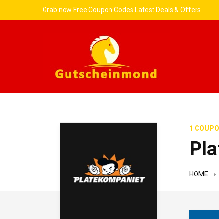
Grab now Free Coupon Codes Latest Deals & Offers
1 COUPO
Pla
HOME