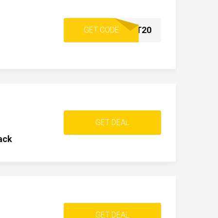
RABATT20
GET CODE
GET DEAL
ack
GET DEAL