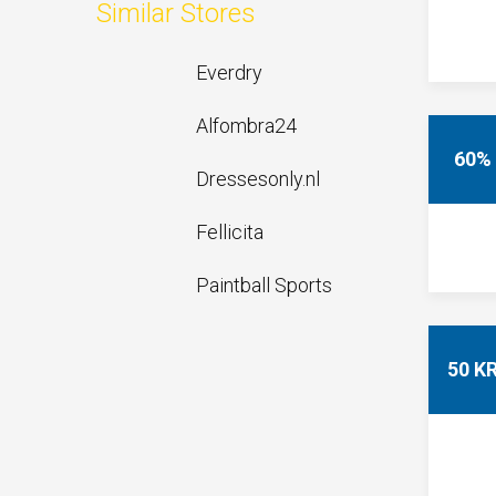
Similar Stores
Everdry
Alfombra24
60%
Dressesonly.nl
Fellicita
Paintball Sports
50 K