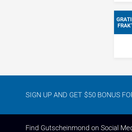
GRAT
FRAK
SIGN UP AND GET $50 BONUS F
Find Gutscheinmond on Social Me