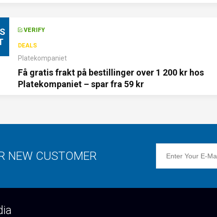
IS
VERIFY
T
DEALS
Platekompaniet
Få gratis frakt på bestillinger over 1 200 kr hos
Platekompaniet – spar fra 59 kr
OR NEW CUSTOMER
dia