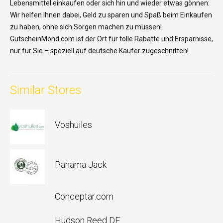
Lebensmittel
einkaufen
oder
sich
hin
und
wieder
etwas
gönnen
:
Wir
helfen
Ihnen
dabei
, Geld
zu
sparen
und
Spaß
beim
Einkaufen
zu
haben
,
ohne
sich
Sorgen
machen
zu
müssen
!
GutscheinMond.com
ist
der Ort für
tolle
Rabatte
und
Ersparnisse
,
nur
für Sie –
speziell
auf deutsche
Käufer
zugeschnitten
!
Similar Stores
Voshuiles
Panama Jack
Conceptar.com
Hudson Reed DE