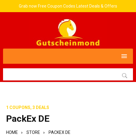
Grab now Free Coupon Codes Latest Deals & Offers
1 COUPONS, 3 DEALS
PackEx DE
HOME
STORE
PACKEX DE