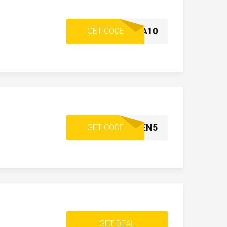
EXTRA10
GET CODE
WILKOMMEN5
GET CODE
GET DEAL