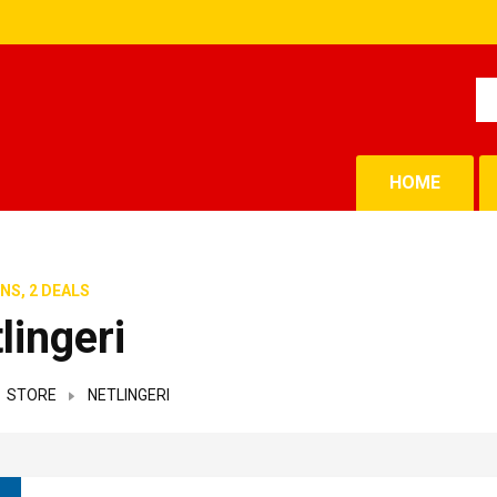
HOME
NS, 2 DEALS
lingeri
STORE
NETLINGERI