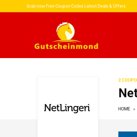
Grab now Free Coupon Codes Latest Deals & Offers
2 COUPO
Net
HOME