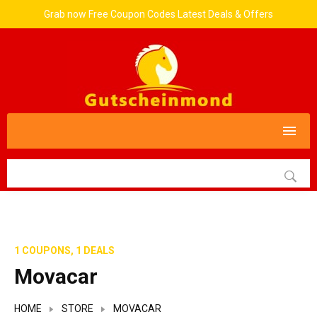
Grab now Free Coupon Codes Latest Deals & Offers
1 COUPONS, 1 DEALS
Movacar
HOME
STORE
MOVACAR