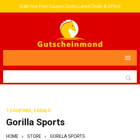
Grab now Free Coupon Codes Latest Deals & Offers
1 COUPONS, 3 DEALS
Gorilla Sports
HOME
STORE
GORILLA SPORTS