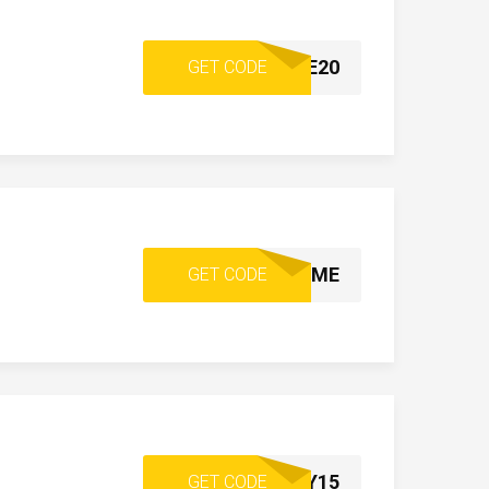
WINE20
GET CODE
VINUSTAWELCOME
GET CODE
VINUSTAFRIDAY15
GET CODE