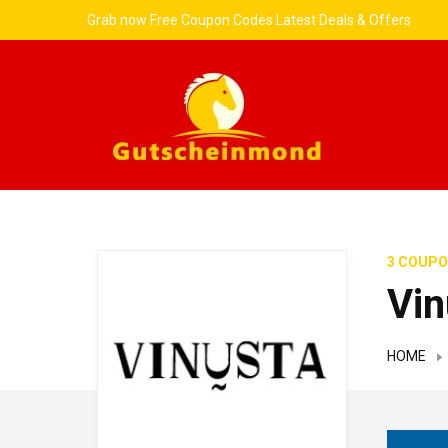
Grab now Free Coupon Codes Latest Deals & Offers
3 COUPO
Vin
HOME