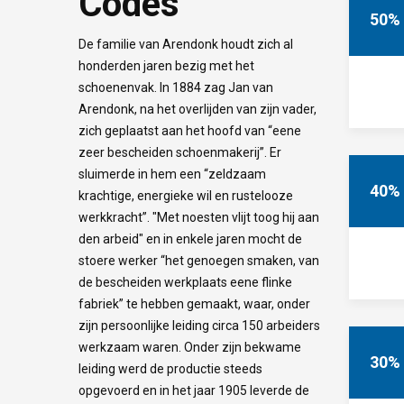
Codes
50%
De familie van Arendonk houdt zich al
honderden jaren bezig met het
schoenenvak. In 1884 zag Jan van
Arendonk, na het overlijden van zijn vader,
zich geplaatst aan het hoofd van “eene
zeer bescheiden schoenmakerij”. Er
sluimerde in hem een “zeldzaam
40%
krachtige, energieke wil en rustelooze
werkkracht”. "Met noesten vlijt toog hij aan
den arbeid" en in enkele jaren mocht de
stoere werker “het genoegen smaken, van
de bescheiden werkplaats eene flinke
fabriek” te hebben gemaakt, waar, onder
zijn persoonlijke leiding circa 150 arbeiders
werkzaam waren. Onder zijn bekwame
30%
leiding werd de productie steeds
opgevoerd en in het jaar 1905 leverde de