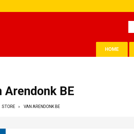
HOME
n Arendonk BE
STORE
VAN ARENDONK BE