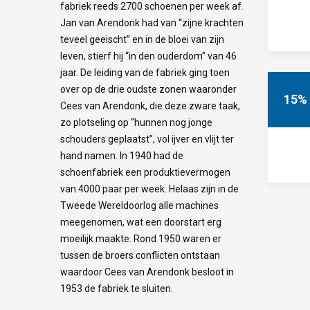
fabriek reeds 2700 schoenen per week af.
Jan van Arendonk had van “zijne krachten
teveel geeischt” en in de bloei van zijn
leven, stierf hij “in den ouderdom” van 46
jaar. De leiding van de fabriek ging toen
over op de drie oudste zonen waaronder
15%
Cees van Arendonk, die deze zware taak,
zo plotseling op “hunnen nog jonge
schouders geplaatst”, vol ijver en vlijt ter
hand namen. In 1940 had de
schoenfabriek een produktievermogen
van 4000 paar per week. Helaas zijn in de
Tweede Wereldoorlog alle machines
meegenomen, wat een doorstart erg
moeilijk maakte. Rond 1950 waren er
tussen de broers conflicten ontstaan
waardoor Cees van Arendonk besloot in
1953 de fabriek te sluiten.