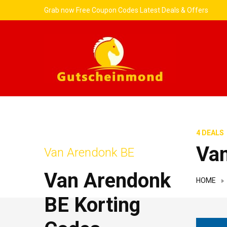
Grab now Free Coupon Codes Latest Deals & Offers
4 DEALS
Va
Van Arendonk BE
Van Arendonk
HOME
BE Korting