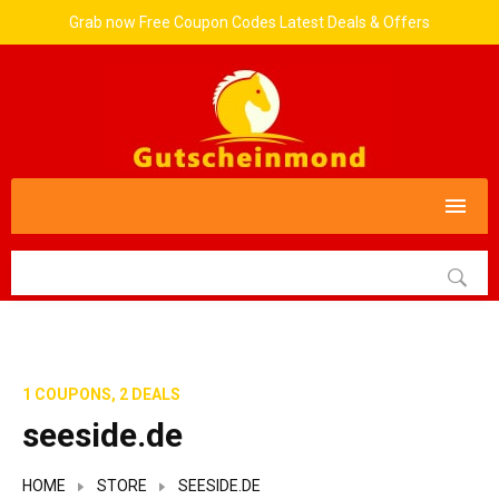
Grab now Free Coupon Codes Latest Deals & Offers
1 COUPONS, 2 DEALS
seeside.de
HOME
STORE
SEESIDE.DE