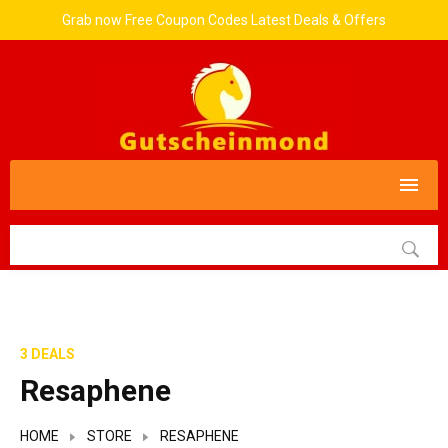
Grab now Free Coupon Codes Latest Deals & Offers
3 DEALS
Resaphene
HOME
STORE
RESAPHENE