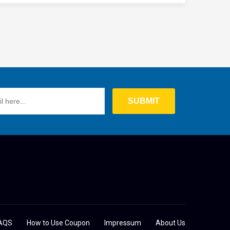
AQS
How to Use Coupon
Impressum
About Us