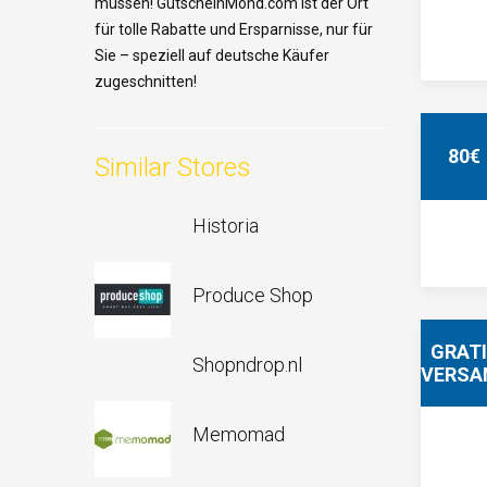
müssen
! GutscheinMond.com
ist
der Ort
für
tolle
Rabatte
und
Ersparnisse
,
nur
für
Sie –
speziell
auf deutsche
Käufer
zugeschnitten
!
80€
Similar Stores
Historia
Produce Shop
GRAT
Shopndrop.nl
VERSA
Memomad