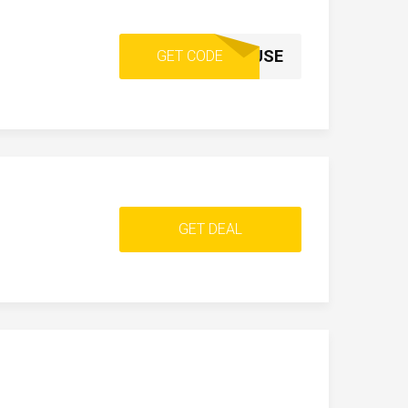
2BOYS1HOUSE
GET CODE
GET DEAL