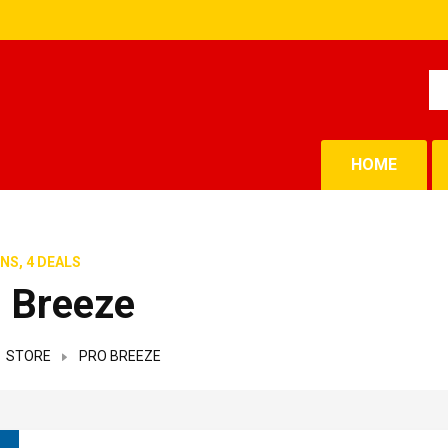
HOME
NS, 4 DEALS
 Breeze
STORE
PRO BREEZE