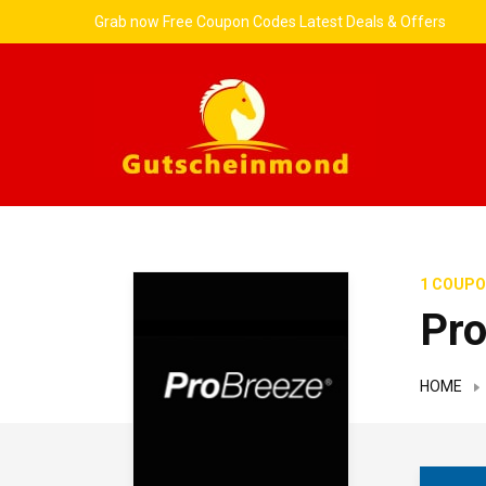
Grab now Free Coupon Codes Latest Deals & Offers
1 COUPO
Pro
HOME