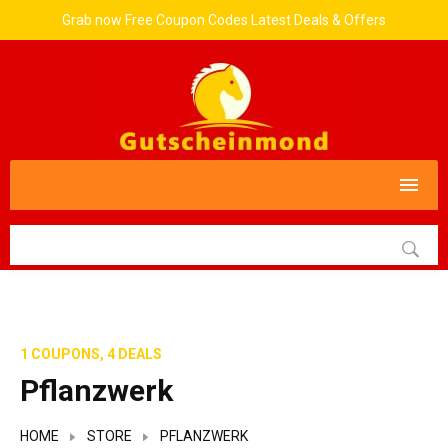
Grab now Free Coupon Codes Latest Deals & Offers
1 COUPONS, 4 DEALS
Pflanzwerk
HOME
STORE
PFLANZWERK