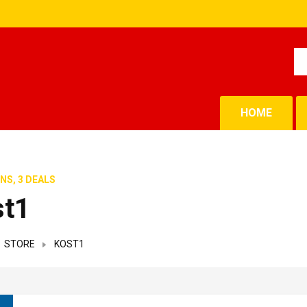
HOME
NS, 3 DEALS
st1
STORE
KOST1