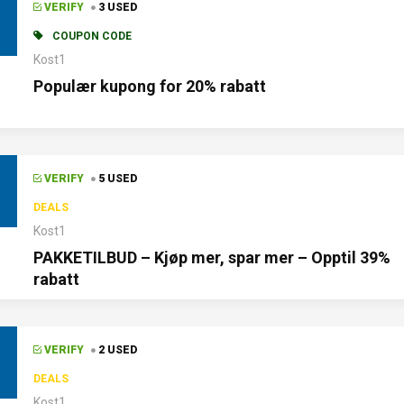
VERIFY
3 USED
COUPON CODE
Kost1
Populær kupong for 20% rabatt
VERIFY
5 USED
DEALS
Kost1
PAKKETILBUD – Kjøp mer, spar mer – Opptil 39%
rabatt
VERIFY
2 USED
DEALS
Kost1