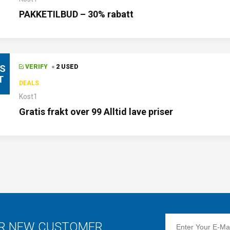
PAKKETILBUD – 30% rabatt
IS
VERIFY
2 USED
T
DEALS
Kost1
Gratis frakt over 99 Alltid lave priser
OR NEW CUSTOMER