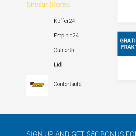
Similar Stores
Koffer24
Empinio24
GRAT
FRAK
Outnorth
Lidl
Confortauto
SIGN UP AND GET $50 BONUS F