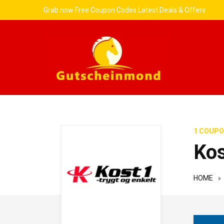
Grab now Free Coupon Codes Latest Deals & Offers
1 COUPO
Ko
HOME