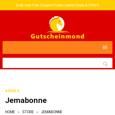
Grab now Free Coupon Codes Latest Deals & Offers
4 DEALS
Jemabonne
HOME
STORE
JEMABONNE