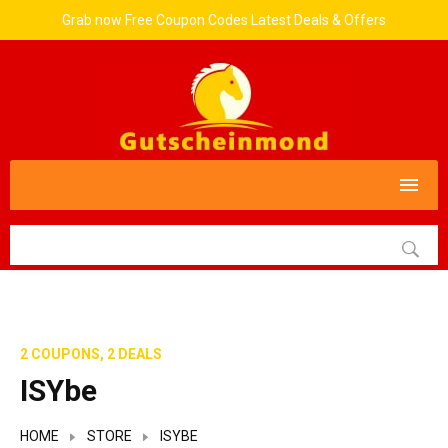
Grab now Free Coupon Codes Latest Deals & Offers
2 COUPONS, 2 DEALS
ISYbe
HOME
STORE
ISYBE