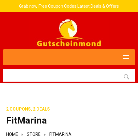
Grab now Free Coupon Codes Latest Deals & Offers
2 COUPONS, 2 DEALS
FitMarina
HOME
STORE
FITMARINA