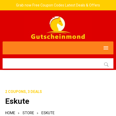
Grab now Free Coupon Codes Latest Deals & Offers
2 COUPONS, 3 DEALS
Eskute
HOME
STORE
ESKUTE