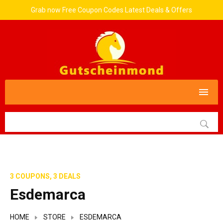
Grab now Free Coupon Codes Latest Deals & Offers
3 COUPONS, 3 DEALS
Esdemarca
HOME
STORE
ESDEMARCA