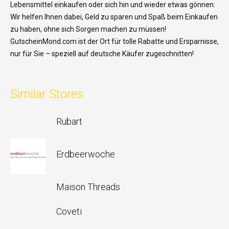
Lebensmittel
einkaufen
oder
sich
hin
und
wieder
etwas
gönnen
:
Wir
helfen
Ihnen
dabei
, Geld
zu
sparen
und
Spaß
beim
Einkaufen
zu
haben
,
ohne
sich
Sorgen
machen
zu
müssen
!
GutscheinMond.com
ist
der Ort für
tolle
Rabatte
und
Ersparnisse
,
nur
für Sie –
speziell
auf deutsche
Käufer
zugeschnitten
!
Similar Stores
Rubart
Erdbeerwoche
Maison Threads
Coveti