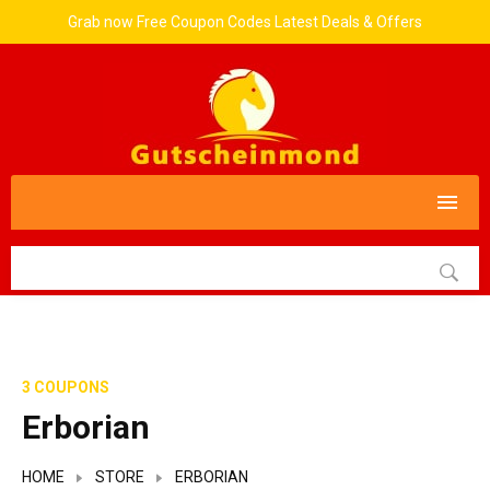
Grab now Free Coupon Codes Latest Deals & Offers
3 COUPONS
Erborian
HOME
STORE
ERBORIAN