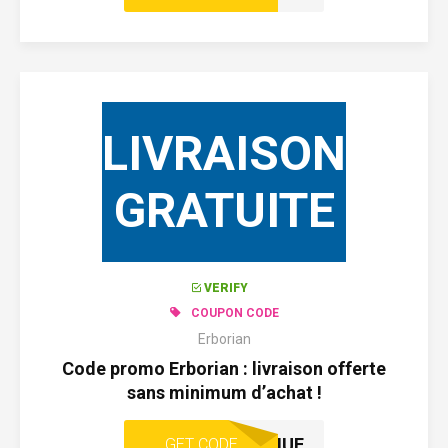
LIVRAISON
GRATUITE
VERIFY
COUPON CODE
Erborian
Code promo Erborian : livraison offerte
sans minimum d’achat !
BIENVENUE
GET CODE