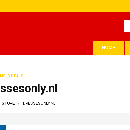
HOME
NS, 3 DEALS
ssesonly.nl
STORE
DRESSESONLY.NL