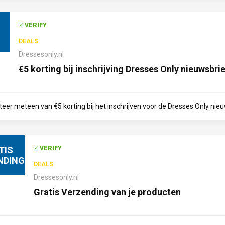
VERIFY
DEALS
Dressesonly.nl
€5 korting bij inschrijving Dresses Only nieuwsbrie
teer meteen van €5 korting bij het inschrijven voor de Dresses Only nieuw
TIS
VERIFY
NDING
DEALS
Dressesonly.nl
Gratis Verzending van je producten