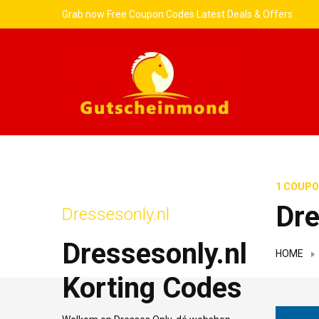
Grab now Free Coupon Codes Latest Deals & Offers
1 COUPO
Dre
Dressesonly.nl
Dressesonly.nl
HOME
Korting Codes