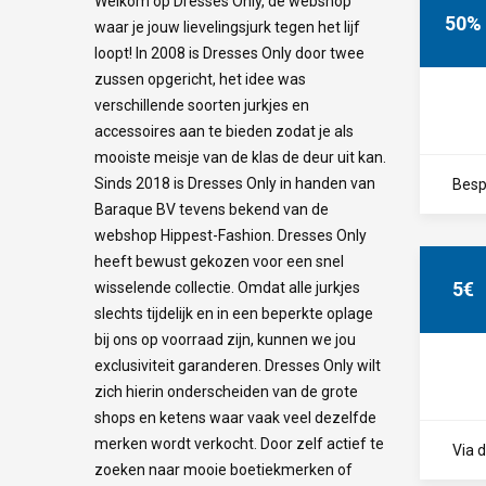
Welkom op Dresses Only, dé webshop
50%
waar je jouw lievelingsjurk tegen het lijf
loopt! In 2008 is Dresses Only door twee
zussen opgericht, het idee was
verschillende soorten jurkjes en
accessoires aan te bieden zodat je als
mooiste meisje van de klas de deur uit kan.
Sinds 2018 is Dresses Only in handen van
Besp
Baraque BV tevens bekend van de
webshop Hippest-Fashion. Dresses Only
heeft bewust gekozen voor een snel
5€
wisselende collectie. Omdat alle jurkjes
slechts tijdelijk en in een beperkte oplage
bij ons op voorraad zijn, kunnen we jou
exclusiviteit garanderen. Dresses Only wilt
zich hierin onderscheiden van de grote
shops en ketens waar vaak veel dezelfde
merken wordt verkocht. Door zelf actief te
Via 
zoeken naar mooie boetiekmerken of