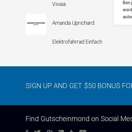
Ben 
Vivaia
word
auto
Amanda Uprichard
Elektrofahrrad Einfach
SIGN UP AND GET $50 BONUS F
Find Gutscheinmond on Social Me