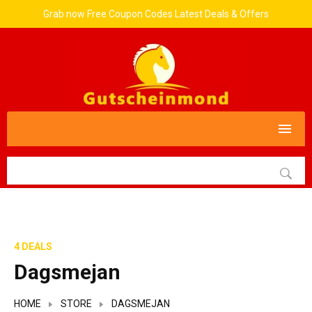
Grab now Free Coupon Codes Latest Deals & Offers
4 DEALS
Dagsmejan
HOME
STORE
DAGSMEJAN