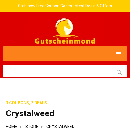
Grab now Free Coupon Codes Latest Deals & Offers
1 COUPONS, 2 DEALS
Crystalweed
HOME
STORE
CRYSTALWEED