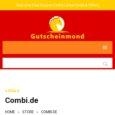
Grab now Free Coupon Codes Latest Deals & Offers
4 DEALS
Combi.de
HOME
STORE
COMBI.DE