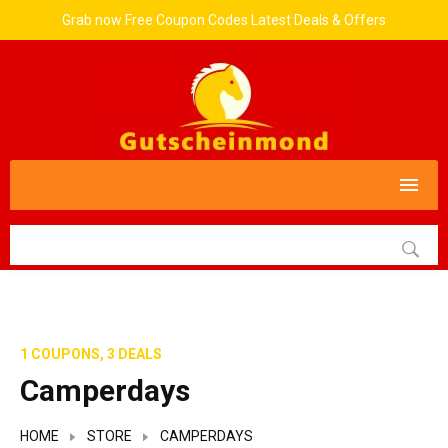
Grab now Free Coupon Codes Latest Deals & Offers
1 COUPONS, 3 DEALS
Camperdays
HOME
STORE
CAMPERDAYS