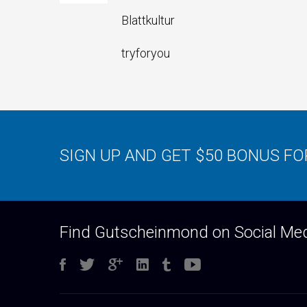
Blattkultur
tryforyou
SIGN UP AND GET $50 BONUS F
Find Gutscheinmond on Social Me