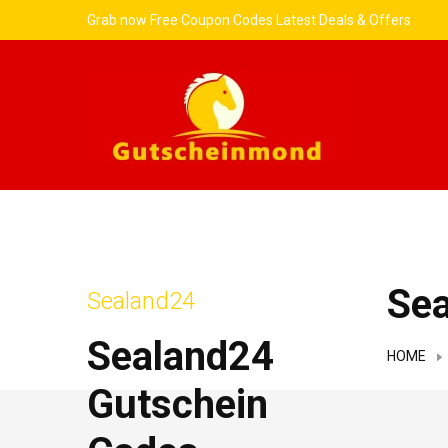
Grab now Free Coupon Codes Latest Deals & Offers
Se
Sealand24
Sealand24
HOME
Gutschein