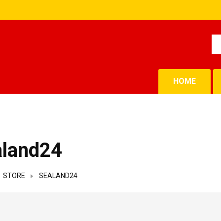
HOME
aland24
STORE
SEALAND24