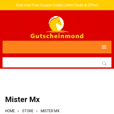
Grab now Free Coupon Codes Latest Deals & Offers
Mister Mx
HOME
STORE
MISTER MX