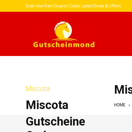
Grab now Free Coupon Codes Latest Deals & Offers
Mi
Miscota
Miscota
HOME
Gutscheine