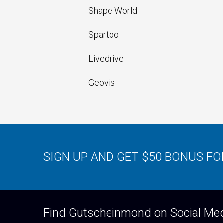
Shape World
Spartoo
Livedrive
Geovis
SIGN UP AND GET $50 BONUS F
Find Gutscheinmond on Social Me